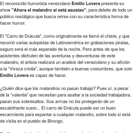
Ahora el malandro si esta asustado - Emilio 
El reconocido humorista venezolano
Emilio Lovera
presenta su
show
"Ahora el malandro sí está asustao"
, para deleite de todo un
público nostálgico que busca reírse con su característica forma de
hacer humor.
El "Carro de Drácula", como originalmente se llamó el chiste, y que
recorrió varias autopistas de Latinoamérica en grabaciones piratas,
seguro será el más esperado de la noche. Pero antes de que los
asistentes disfruten de las aventuras y desventuras de este
malandro, el artista realizará un analisis del venezolano y su afición
a la “Viveza criolla”, aunque también a buenas costumbres, que solo
Emilio Lovera
es capaz de hacer.
¿Quién dice que los malandros no pasan trabajo? Pues sí, a pesar
de la “valentia” que necesitan para asaltar a la sociedad trabajadora,
pasan sus sobresaltos. Sus armas no los protegerán de un
escalofriante susto... El carro de Drácula puede ser un buen
escarmiento para espantar a cualquier malandro, sobre todo si está
de visita en el pueblo de Birongo.