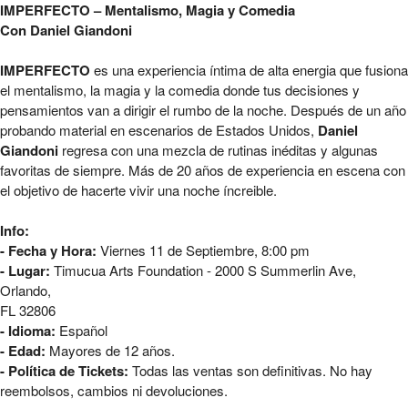
IMPERFECTO - Mentalismo, Magia y Comedia 
IMPERFECTO – Mentalismo, Magia y Comedia
Con Daniel Giandoni
IMPERFECTO
es una experiencia íntima de alta energia que fusiona
el mentalismo, la magia y la comedia donde tus decisiones y
pensamientos van a dirigir el rumbo de la noche. Después de un año
probando material en escenarios de Estados Unidos,
Daniel
Giandoni
regresa con una mezcla de rutinas inéditas y algunas
favoritas de siempre. Más de 20 años de experiencia en escena con
el objetivo de hacerte vivir una noche íncreible.
Info:
- Fecha y Hora:
Viernes 11 de Septiembre, 8:00 pm
- Lugar:
Timucua Arts Foundation - 2000 S Summerlin Ave,
Orlando,
FL 32806
- Idioma:
Español
- Edad:
Mayores de 12 años.
- Política de Tickets:
Todas las ventas son definitivas. No hay
reembolsos, cambios ni devoluciones.