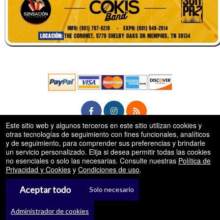
Este sitio web y algunos terceros en este sitio utilizan cookies y
otras tecnologías de seguimiento con fines funcionales, analíticos
rg
y de seguimiento, para comprender sus preferencias y brindarle
© Todos los Derechos Reservados.
50.28.84.148
un servicio personalizado. Elija si desea permitir todas las cookies
Condiciones de uso
no esenciales o solo las necesarias. Consulte nuestras
Política de
Privacidad y Cookies
y
Condiciones de uso
.
Aceptar todo
Solo necesario
Administrador de cookies