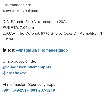
Las entradas en:⁣
www.click-event.com
DIA: Sábado 8 de Noviembre de 2024
PUERTA: 7:00 pm⁣
LUGAR: The Coronet: 5770 Shelby Oaks Dr, Memphis, TN
38134
🎤Host:
@magafula @tomasdelgado
Una producción de:⁣
@feriadelachinitamemphis
@proshowtv⁣
📲Información, Sponsor y Expo:
(901) 549-2914 (901)707-9218⁣