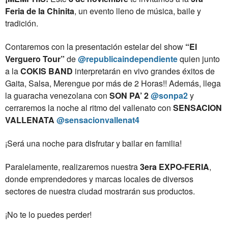
Feria de la Chinita
, un evento lleno de música, baile y
tradición.
Contaremos con la presentación estelar del show
“El
Verguero Tour”
de
@republicaindependiente
quien junto
a la
COKIS BAND
interpretarán en vivo grandes éxitos de
Gaita, Salsa, Merengue por más de 2 Horas!! Además, llega
la guaracha venezolana
con
SON PA’ 2
@sonpa2
y
cerraremos la noche al ritmo del vallenato con
SENSACION
VALLENATA
@sensacionvallenat4
¡Será una noche para disfrutar y bailar en familia!
Paralelamente, realizaremos nuestra
3era EXPO-FERIA
,
donde emprendedores y marcas locales de diversos
sectores de nuestra ciudad mostrarán sus productos.
¡No te lo puedes perder!