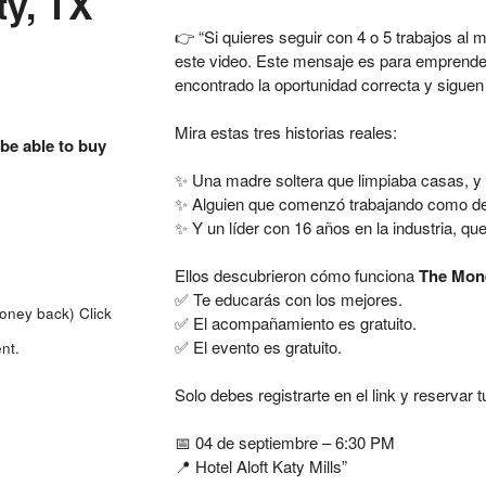
ty, TX
👉 “Si quieres seguir con 4 o 5 trabajos al 
este video. Este mensaje es para emprend
encontrado la oportunidad correcta y siguen 
Mira estas tres historias reales:
 be able to buy
✨ Una madre soltera que limpiaba casas, y 
✨ Alguien que comenzó trabajando como deli
✨ Y un líder con 16 años en la industria, qu
Ellos descubrieron cómo funciona
The Mon
✅ Te educarás con los mejores.
money back)
Click
✅ El acompañamiento es gratuito.
✅ El evento es gratuito.
nt.
Solo debes registrarte en el link y reservar tu
📅 04 de septiembre – 6:30 PM
📍 Hotel Aloft Katy Mills”