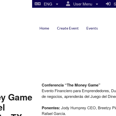
ENG
User Menu
Si
Home
Create Event
Events
Conferencia “The Money Game”
Evento Financiero para Emprendedores, Du
ey Game
de negocios, aprenderás del Juego del Diner
el
Ponentes:
Jody Humprey CEO, Breetzy Pint
Rafael Garcia.