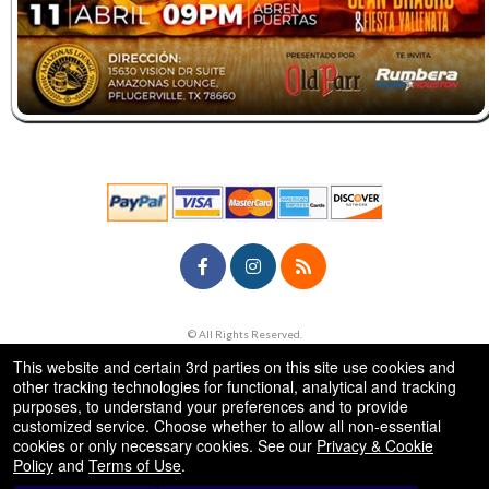
© All Rights Reserved.
50.28.84.148
Terms of Use
This website and certain 3rd parties on this site use cookies and
other tracking technologies for functional, analytical and tracking
purposes, to understand your preferences and to provide
customized service. Choose whether to allow all non-essential
cookies or only necessary cookies. See our
Privacy & Cookie
Policy
and
Terms of Use
.