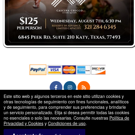
Este sitio web y algunos terceros en este sitio utilizan cookies y
otras tecnologías de seguimiento con fines funcionales, analíticos
rg
y de seguimiento, para comprender sus preferencias y brindarle
© Todos los Derechos Reservados.
50.28.84.148
un servicio personalizado. Elija si desea permitir todas las cookies
Condiciones de uso
no esenciales o solo las necesarias. Consulte nuestras
Política de
Privacidad y Cookies
y
Condiciones de uso
.