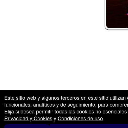
calificaciones de Ticketor cuentan con tecnología de TrustedViews.o
nta de entradas y taquilla desarrollada por: Ticketor (Ticketor.com)
Este sitio web y algunos terceros en este sitio utiliza
funcionales, analíticos y de seguimiento, para compren
Elija si desea permitir todas las cookies no esenciale
Privacidad y Cookies
y
Condiciones de uso
.