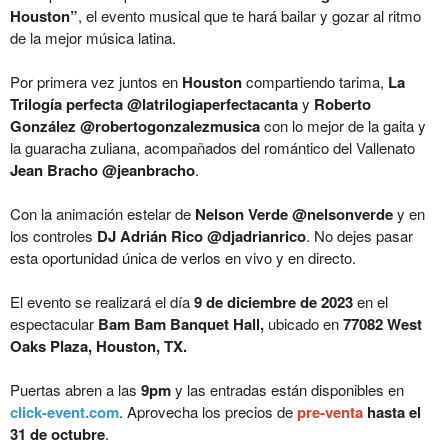
Houston”
, el evento musical que te hará bailar y gozar al ritmo
de la mejor música latina.
Por primera vez juntos en
Houston
compartiendo tarima,
La
Trilogía perfecta @latrilogiaperfectacanta
y
Roberto
González @robertogonzalezmusica
con lo mejor de la gaita y
la guaracha zuliana, acompañados del romántico del Vallenato
Jean Bracho @jeanbracho
.
Con la animación estelar de
Nelson Verde @nelsonverde
y en
los controles
DJ Adrián Rico @djadrianrico
. No dejes pasar
esta oportunidad única de verlos en vivo y en directo.
El evento se realizará el día
9 de diciembre de 2023
en el
espectacular
Bam Bam Banquet Hall,
ubicado en
77082 West
Oaks Plaza, Houston, TX.
Puertas abren a las
9pm
y las entradas están disponibles en
click-event.com
. Aprovecha los precios de
pre-venta
hasta el
31 de octubre
.