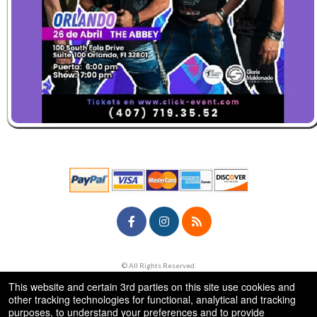
© All Rights Reserved.
50.28.84.148
Terms of Use
This website and certain 3rd parties on this site use cookies and
other tracking technologies for functional, analytical and tracking
purposes, to understand your preferences and to provide