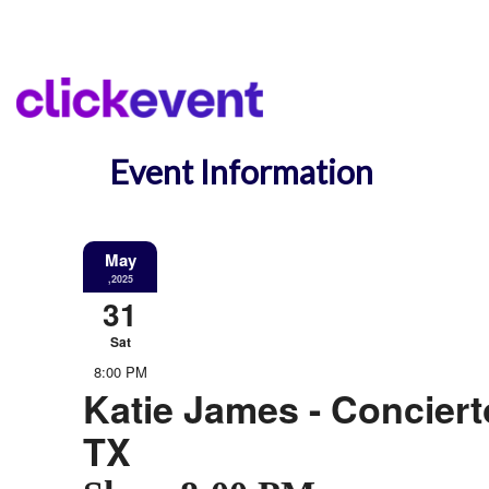
Event Information
May
,2025
31
Sat
8:00 PM
Katie James - Concierto
TX