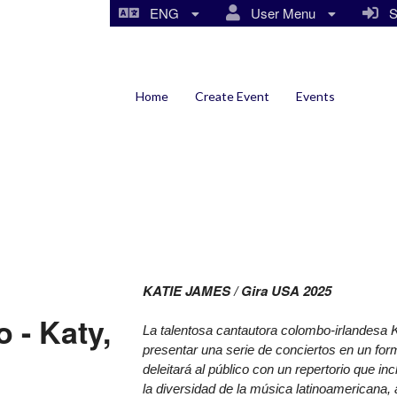
ENG
User Menu
Si
Home
Create Event
Events
KATIE JAMES / Gira USA 2025
 - Katy,
La talentosa cantautora colombo-irlandesa
presentar una serie de conciertos en un for
deleitará al público con un repertorio que in
la diversidad de la música latinoamerican