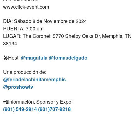
www.click-event.com
DIA: Sábado 8 de Noviembre de 2024
PUERTA: 7:00 pm⁣
LUGAR: The Coronet: 5770 Shelby Oaks Dr, Memphis, TN
38134
🎤Host:
@magafula @tomasdelgado
Una producción de:⁣
@feriadelachinitamemphis
@proshowtv⁣
📲Información, Sponsor y Expo:
(901) 549-2914 (901)707-9218⁣