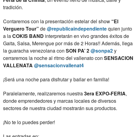
tradición.
Contaremos con la presentación estelar del show
“El
Verguero Tour”
de
@republicaindependiente
quien junto
a la
COKIS BAND
interpretarán en vivo grandes éxitos de
Gaita, Salsa, Merengue por más de 2 Horas!! Además, llega
la guaracha venezolana
con
SON PA’ 2
@sonpa2
y
cerraremos la noche al ritmo del vallenato con
SENSACION
VALLENATA
@sensacionvallenat4
¡Será una noche para disfrutar y bailar en familia!
Paralelamente, realizaremos nuestra
3era EXPO-FERIA
,
donde emprendedores y marcas locales de diversos
sectores de nuestra ciudad mostrarán sus productos.
¡No te lo puedes perder!
Las entradas en:⁣