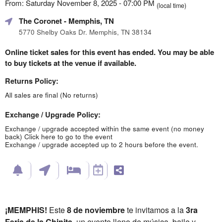
From: Saturday November 8, 2025 - 07:00 PM
(local time)
The Coronet
- Memphis, TN
5770 Shelby Oaks Dr. Memphis, TN 38134
Online ticket sales for this event has ended. You may be able
to buy tickets at the venue if available.
Returns Policy:
All sales are final (No returns)
Exchange / Upgrade Policy:
Exchange / upgrade accepted within the same event (no money
back)
Click here to go to the event
Exchange / upgrade accepted up to 2 hours before the event.
¡MEMPHIS!
Este
8 de noviembre
te invitamos a la
3ra
Feria de la Chinita
, un evento lleno de música, baile y