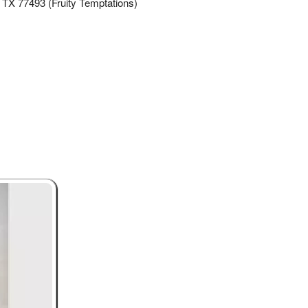
 TX 77493 (Fruity Temptations)