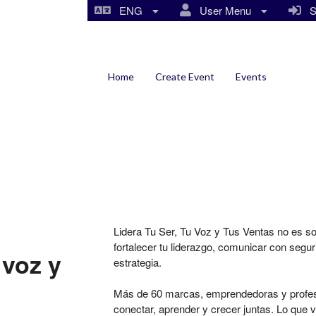
ENG
User Menu
Si
Home
Create Event
Events
Lidera Tu Ser, Tu Voz y Tus Ventas
no es sol
fortalecer tu liderazgo, comunicar con segu
u voz y
estrategia.
Más de 60 marcas, emprendedoras y profesio
conectar, aprender y crecer juntas. Lo que