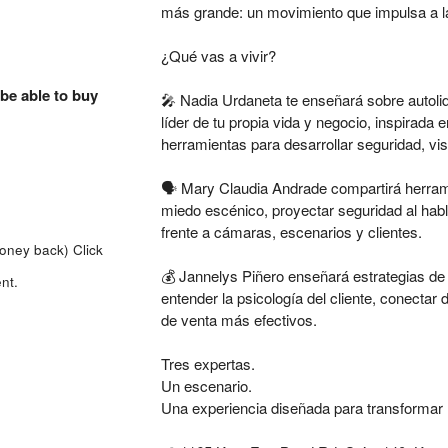
más grande: un movimiento que impulsa a las
¿Qué vas a vivir?
 be able to buy
🎤
Nadia Urdaneta
te enseñará sobre autolid
líder de tu propia vida y negocio, inspirada 
herramientas para desarrollar seguridad, vis
🗣️
Mary Claudia Andrade
compartirá herrami
miedo escénico, proyectar seguridad al habl
frente a cámaras, escenarios y clientes.
money back)
Click
💰
Jannelys Piñero
enseñará estrategias de
nt.
entender la psicología del cliente, conectar
de venta más efectivos.
Tres expertas.
Un escenario.
Una experiencia diseñada para transformar 