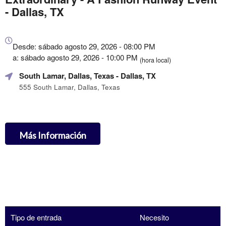
- Dallas, TX
Todo
sobre
Desde: sábado agosto 29, 2026 - 08:00 PM
Marketing,
a: sábado agosto 29, 2026 - 10:00 PM
(hora local)
SEO
South Lamar, Dallas, Texas
- Dallas, TX
y
Publicidad
555 South Lamar, Dallas, Texas
de
Tus
Eventos
Más Información
Tipo de entrada
Necesito