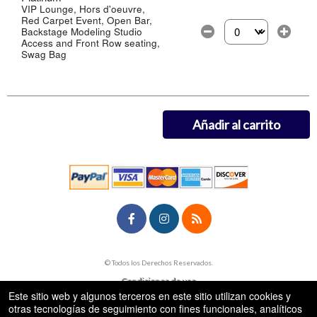
VIP Lounge, Hors d'oeuvre,
Red Carpet Event, Open Bar,
Backstage Modeling Studio
Selecciona la canti
Access and Front Row seating,
Swag Bag
Añadir al carrito
rg
© Todos los Derechos Reservados.
50.28.84.148
Condiciones de uso
Este sitio web y algunos terceros en este sitio utilizan cookies y
otras tecnologías de seguimiento con fines funcionales, analíticos