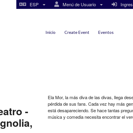
ESP
Menú de Usuario
Ingresa
Inicio
Create Event
Eventos
Ela Mor, la más diva de las divas, llega d
pérdida de sus fans. Cada vez hay más gent
atro -
está desapareciendo. Se hace tantas pregunt
música y comedia necesita encontrar el ver
gnolia,