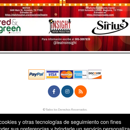
rg
© Todos los Derechos Reservados.
50.28.84.148
Condiciones de uso
n cookies y otras tecnologías de seguimiento con fines
der sus preferencias y brindarle un servicio personaliza