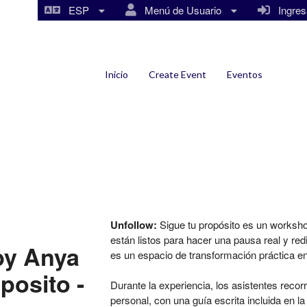
ESP
Menú de Usuario
Ingresa
Inicio
Create Event
Eventos
Unfollow:
Sigue tu propósito es un worksho
están listos para hacer una pausa real y red
by Anya
es un espacio de transformación práctica en
posito -
Durante la experiencia, los asistentes rec
personal, con una guía escrita incluida en 