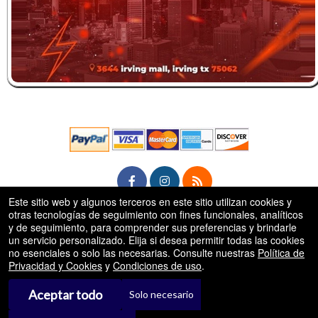
Este sitio web y algunos terceros en este sitio utilizan cookies y
otras tecnologías de seguimiento con fines funcionales, analíticos
rg
y de seguimiento, para comprender sus preferencias y brindarle
© Todos los Derechos Reservados.
50.28.84.148
un servicio personalizado. Elija si desea permitir todas las cookies
Condiciones de uso
no esenciales o solo las necesarias. Consulte nuestras
Política de
Privacidad y Cookies
y
Condiciones de uso
.
Aceptar todo
Solo necesario