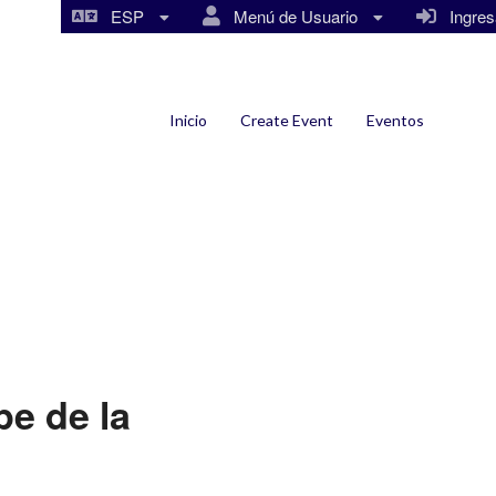
ESP
Menú de Usuario
Ingresa
Inicio
Create Event
Eventos
pe de la