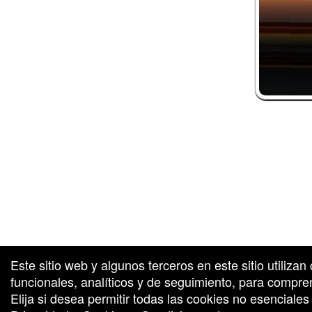
calificaciones de Ticketor cuentan con tecnología de TrustedViews.o
nta de entradas y taquilla desarrollada por: Ticketor (Ticketor.com)
Este sitio web y algunos terceros en este sitio utiliza
funcionales, analíticos y de seguimiento, para compren
Elija si desea permitir todas las cookies no esenciale