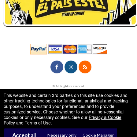
© All Rights Reserved.
50.28.84.148
Terms of Use
This website and certain 3rd parties on this site use cookies and
other tracking technologies for functional, analytical and tracking
purposes, to understand your preferences and to provide
customized service. Choose whether to allow all non-essential
cookies or only necessary cookies. See our
Privacy & Cookie
Policy
and
Terms of Use
.
Accept all
Necessary only
Cookie Manager