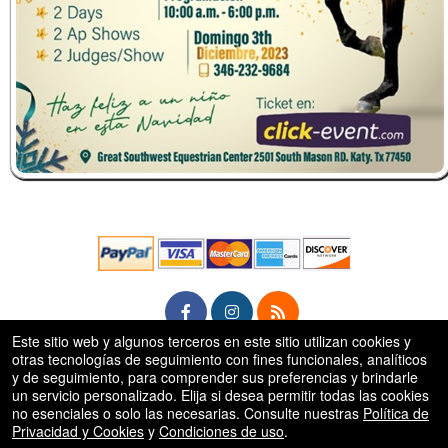
Este sitio web y algunos terceros en este sitio utilizan cookies y
otras tecnologías de seguimiento con fines funcionales, analíticos
rg
y de seguimiento, para comprender sus preferencias y brindarle
© Todos los Derechos Reservados.
50.28.84.148
un servicio personalizado. Elija si desea permitir todas las cookies
Condiciones de uso
no esenciales o solo las necesarias. Consulte nuestras
Política de
Privacidad y Cookies
y
Condiciones de uso
.