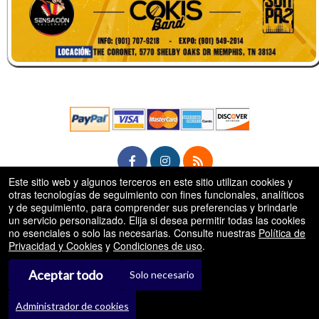
Este sitio web y algunos terceros en este sitio utilizan cookies y
otras tecnologías de seguimiento con fines funcionales, analíticos
rg
y de seguimiento, para comprender sus preferencias y brindarle
© Todos los Derechos Reservados.
50.28.84.148
un servicio personalizado. Elija si desea permitir todas las cookies
Condiciones de uso
no esenciales o solo las necesarias. Consulte nuestras
Política de
Privacidad y Cookies
y
Condiciones de uso
.
Aceptar todo
Solo necesario
Administrador de cookies