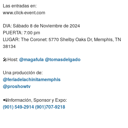
Las entradas en:⁣
www.click-event.com
DIA: Sábado 8 de Noviembre de 2024
PUERTA: 7:00 pm⁣
LUGAR: The Coronet: 5770 Shelby Oaks Dr, Memphis, TN
38134
🎤Host:
@magafula @tomasdelgado
Una producción de:⁣
@feriadelachinitamemphis
@proshowtv⁣
📲Información, Sponsor y Expo:
(901) 549-2914 (901)707-9218⁣