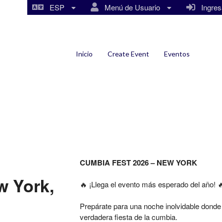
ESP
Menú de Usuario
Ingresa
Inicio
Create Event
Eventos
CUMBIA FEST 2026 – NEW YORK
w York,
🔥 ¡Llega el evento más esperado del año! 
Prepárate para una noche inolvidable dond
verdadera fiesta de la cumbia.