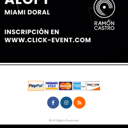
© All Rights Reserved.
50.28.84.148
Terms of Use