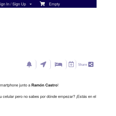
gn In / Sign Up
Empty
Share
Smartphone junto a
Ramón Castro
!
 celular pero no sabes por dónde empezar? ¡Estás en el