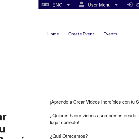
ENG
User Menu
Si
Home
Create Event
Events
¡Aprende a Crear Videos Increíbles con tu 
ar
¿Quieres hacer videos asombrosos desde tu
lugar correcto!
tu
¿Qué Ofrecemos?