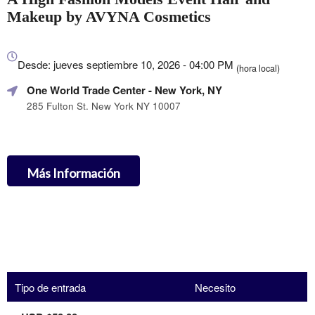
Makeup by AVYNA Cosmetics
Todo
sobre
Desde: jueves septiembre 10, 2026 - 04:00 PM
(hora local)
Marketing,
One World Trade Center
- New York, NY
SEO
y
285 Fulton St. New York NY 10007
Publicidad
de
Tus
Eventos
Más Información
Tipo de entrada
Necesito