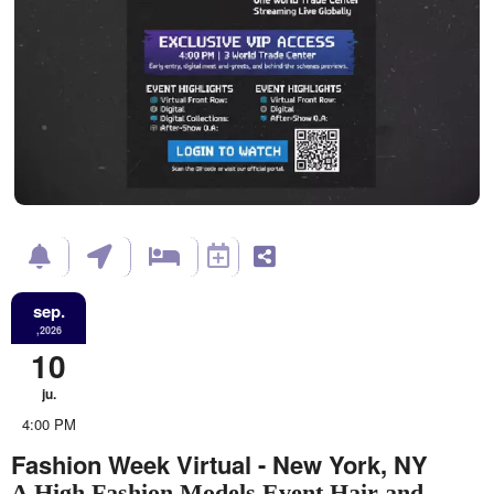
sep.
,2026
10
ju.
4:00 PM
Fashion Week Virtual - New York, NY
A High Fashion Models Event Hair and