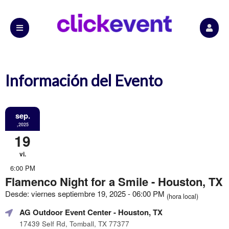
Información del Evento
sep.
,2025
19
vi.
6:00 PM
Flamenco Night for a Smile - Houston, TX
Desde: viernes septiembre 19, 2025 - 06:00 PM
(hora local)
AG Outdoor Event Center
- Houston, TX
17439 Self Rd, Tomball, TX 77377