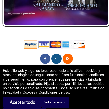
Este sitio web y algunos terceros en este sitio utilizan cookies y
rg
© Todos los Derechos Reservados.
otras tecnologías de seguimiento con fines funcionales, analíticos
50.28.84.148
y de seguimiento, para comprender sus preferencias y brindarle
Condiciones de uso
un servicio personalizado. Elija si desea permitir todas las cookies
no esenciales o solo las necesarias. Consulte nuestras
Política de
Privacidad y Cookies
y
Condiciones de uso
.
Aceptar todo
Solo necesario