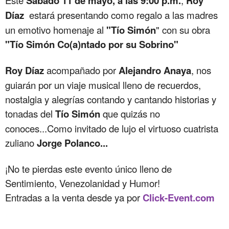
Sábado 11 de mayo, a las 9:00 p.m.
Roy
Díaz
estará presentando como regalo a las madres
un emotivo homenaje al
"Tío Simón
" con su obra
"Tío Simón Co(a)ntado por su Sobrino"
Roy Díaz
acompañado por
Alejandro Anaya
, nos
guiarán por un viaje musical lleno de recuerdos,
nostalgia y alegrías contando y cantando historias y
tonadas del
Tío Simón
que quizás no
conoces...Como invitado de lujo el virtuoso cuatrista
zuliano
Jorge Polanco...
¡No te pierdas este evento único lleno de
Sentimiento, Venezolanidad y Humor!
Entradas a la venta desde ya por
Click-Event.com