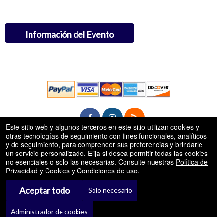
Información del Evento
Este sitio web y algunos terceros en este sitio utilizan cookies y
otras tecnologías de seguimiento con fines funcionales, analíticos
y de seguimiento, para comprender sus preferencias y brindarle
rg
© Todos los Derechos Reservados.
un servicio personalizado. Elija si desea permitir todas las cookies
50.28.84.148
Condiciones de uso
no esenciales o solo las necesarias. Consulte nuestras
Política de
Privacidad y Cookies
y
Condiciones de uso
.
Aceptar todo
Solo necesario
Administrador de cookies