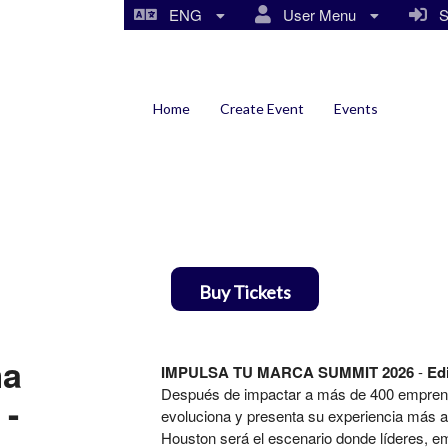
ENG
User Menu
Si
Home
Create Event
Events
Buy Tickets
ma
IMPULSA TU MARCA SUMMIT 2026
-
Edi
Después de impactar a más de 400 emprend
 -
evoluciona y presenta su experiencia más 
Houston será el escenario donde líderes, e