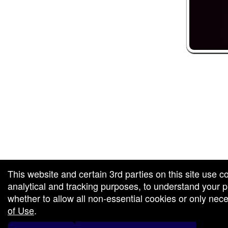
 and box-office solution powered by: Ticketor (Ticketor.com)
ketor reviews and ratings powered by TrustedViews.org
This website and certain 3rd parties on this site use c
analytical and tracking purposes, to understand your
whether to allow all non-essential cookies or only ne
of Use
.