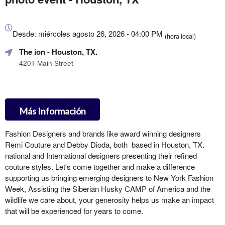
Todo
sobre
Desde: miércoles agosto 26, 2026 - 04:00 PM
(hora local)
Marketing,
The ion
- Houston, TX.
SEO
y
4201 Main Street
Publicidad
de
Tus
Eventos
Más Información