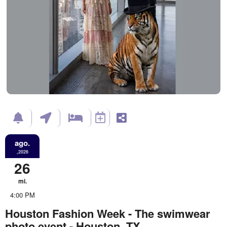
ago.
,2026
26
mi.
4:00 PM
Houston Fashion Week - The swimwear
photo event - Houston, TX