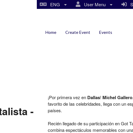
ENG
User Menu
Si
Home
Create Event
Events
¡Por primera vez en
Dallas
!
Michel Gallero
favorito de las celebridades, llega con un 
alista -
países.
Recién llegado de su participación en Got T
combina espectáculos memorables con una d