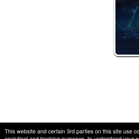
 and box-office solution powered by: Ticketor (Ticketor.com)
ketor reviews and ratings powered by TrustedViews.org
This website and certain 3rd parties on this site use c
analytical and tracking purposes, to understand your