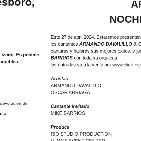
esboro,
A
NOCH
Este 27 de abril 2024, Estaremos presenta
los cantantes
ARMANDO DAVALILLO &
cantaras y bailaras sus mejores exitos, y ju
lizado. Es posible
BARRIOS
con toda su orquesta.
ponibles.
las entradas ya a la venta por
www.click-ev
Artistas
ARMANDO DAVALILLO
OSCAR ARRIAGA
 devolución de
Cantante invitado
nto.
MIKE BARRIOS
Produce
RIO STUDIO PRODUCTION
LUNA'S EVENT CENTER