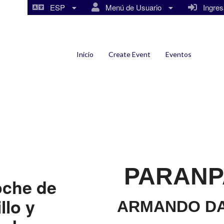
ESP
Menú de Usuario
Ingresa
Inicio
Create Event
Eventos
PARANP
oche de
llo y
ARMANDO DA